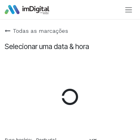
Pular para o conteúdo
Todas as marcações
Selecionar uma data & hora
Fuso horário: